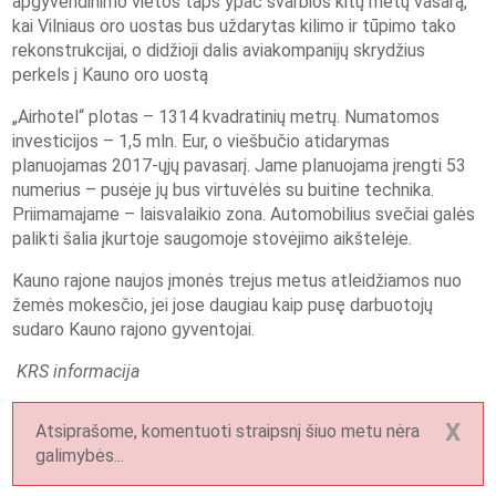
apgyvendinimo vietos taps ypač svarbios kitų metų vasarą,
kai Vilniaus oro uostas bus uždarytas kilimo ir tūpimo tako
rekonstrukcijai, o didžioji dalis aviakompanijų skrydžius
perkels į Kauno oro uostą
„Airhotel“ plotas – 1314 kvadratinių metrų. Numatomos
investicijos – 1,5 mln. Eur, o viešbučio atidarymas
planuojamas 2017-ųjų pavasarį. Jame planuojama įrengti 53
numerius – pusėje jų bus virtuvėlės su buitine technika.
Priimamajame – laisvalaikio zona. Automobilius svečiai galės
palikti šalia įkurtoje saugomoje stovėjimo aikštelėje.
Kauno rajone naujos įmonės trejus metus atleidžiamos nuo
žemės mokesčio, jei jose daugiau kaip pusę darbuotojų
sudaro Kauno rajono gyventojai.
KRS informacija
X
Atsiprašome, komentuoti straipsnį šiuo metu nėra
galimybės...