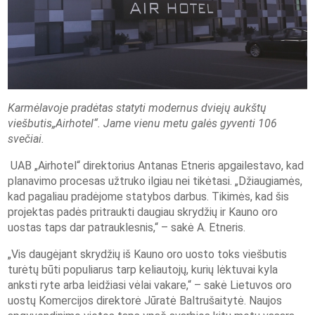
Karmėlavoje pradėtas statyti modernus dviejų aukštų
viešbutis„Airhotel“. Jame vienu metu galės gyventi 106
svečiai.
UAB „Airhotel“ direktorius Antanas Etneris apgailestavo, kad
planavimo procesas užtruko ilgiau nei tikėtasi. „Džiaugiamės,
kad pagaliau pradėjome statybos darbus. Tikimės, kad šis
projektas padės pritraukti daugiau skrydžių ir Kauno oro
uostas taps dar patrauklesnis,“ – sakė A. Etneris.
„Vis daugėjant skrydžių iš Kauno oro uosto toks viešbutis
turėtų būti populiarus tarp keliautojų, kurių lėktuvai kyla
anksti ryte arba leidžiasi vėlai vakare,“ – sakė Lietuvos oro
uostų Komercijos direktorė Jūratė Baltrušaitytė. Naujos