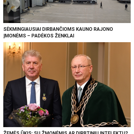
SĖKMINGIAUSIAI DIRBANČIOMS KAUNO RAJONO
ĮMONĖMS – PADĖKOS ŽENKLAI
ŽEMĖS ŪKIS: SU ŽMONĖMIS AR DIRBTINIU INTELEKTU?