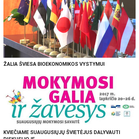
ŽALIA ŠVIESA BIOEKONOMIKOS VYSTYMUI
KVIEČIAME SUAUGUSIŲJŲ ŠVIETĖJUS DALYVAUTI