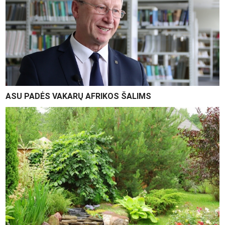
ASU PADĖS VAKARŲ AFRIKOS ŠALIMS