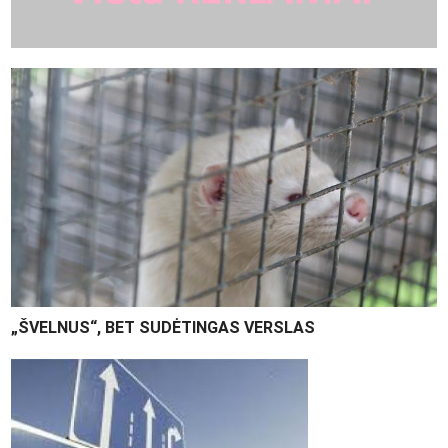
„ŠVELNUS“, BET SUDĖTINGAS VERSLAS