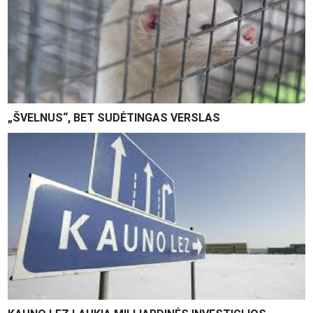
„ŠVELNUS“, BET SUDĖTINGAS VERSLAS